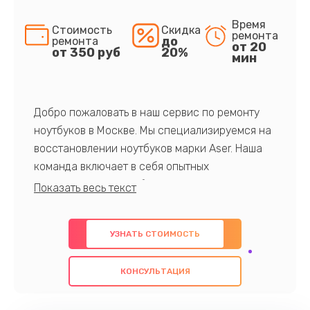
Время
Стоимость
Скидка
ремонта
до
ремонта
от 20
от 350 руб
20%
мин
Добро пожаловать в наш сервис по ремонту
ноутбуков в Москве. Мы специализируемся на
восстановлении ноутбуков марки Aser. Наша
команда включает в себя опытных
профессионалов с обширными знаниями и
многолетним опытом в данной области. Мы
предлагаем быстрый и качественный ремонт с
УЗНАТЬ СТОИМОСТЬ
использованием оригинальных компонентов, а
также гарантируем качество всех
КОНСУЛЬТАЦИЯ
проведенных работ. Наша цель - предоставить
клиентам надежное и профессиональное