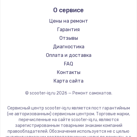
Midway by Yamato
О сервисе
Hunter
Shorner
Цены на ремонт
Joyor
Гарантия
Minimotors
Отзывы
Bork
Диагностика
Segway
Оплата и доставка
KIRIN
FAQ
Контакты
Карта сайта
© scooter-iq.ru
2026
— Ремонт самокатов.
Сервисный центр scooter-iq.ru является пост гарантийным
(не авторизованным) сервисным центром. Торговые марки,
перечисленные на сайте scooter-iq.ru, являются
зарегистрированным товарными знаками компаний
правообладателей. Обозначения используется не с целью