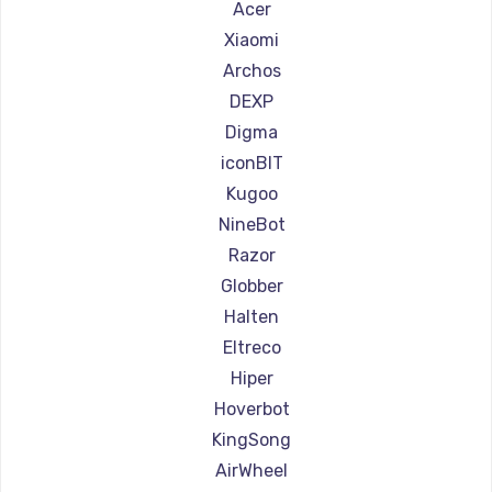
Ремонт самокатов Shorner
Acer
Ремонт самокатов Joyor
Xiaomi
Ремонт самокатов Minimotors
Archos
Ремонт самокатов Bork
DEXP
Ремонт самокатов Segway
Digma
Ремонт самокатов KIRIN
iconBIT
Kugoo
NineBot
Razor
Globber
Halten
Eltreco
Hiper
Hoverbot
KingSong
AirWheel