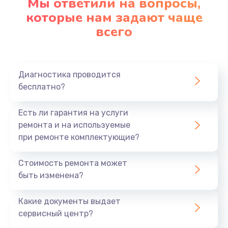
Мы ответили на вопросы,
которые нам задают чаще
Замена микрофона
всего
1050 руб.
Заказать
Диагностика проводится
Замена оперативной памяти
бесплатно?
890 руб.
Есть ли гарантия на услуги
Заказать
ремонта и на используемые
при ремонте комплектующие?
Замена системы охлаждения
1500 руб.
Стоимость ремонта может
быть изменена?
Заказать
Какие документы выдает
Замена термопасты
сервисный центр?
995 руб.