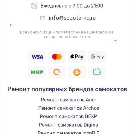
Ежедневно с 9:00 до 21:00
1060 руб.
info@scooter-iq.ru
Заказать
Все консультации по телефону в нашем сервисе
Замена шим-контроллера
совершенно бесплатны
3900 руб.
Заказать
Замена HDMI
600 руб.
Заказать
Ремонт популярных брендов самокатов
Ремонт самокатов Acer
Ремонт самокатов Archos
Ремонт самокатов DEXP
Ремонт самокатов Digma
Ремонт самокатов iconBIT