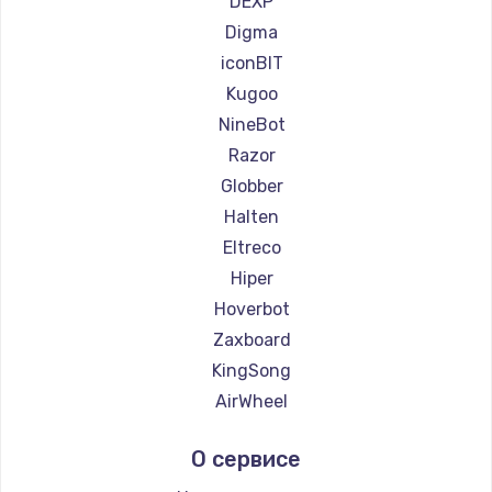
DEXP
Ремонт самокатов Bork
Digma
Ремонт самокатов Segway
iconBIT
Ремонт самокатов KIRIN
Kugoo
NineBot
Razor
Globber
Halten
Eltreco
Hiper
Hoverbot
Zaxboard
KingSong
AirWheel
Midway by Yamato
О сервисе
Hunter