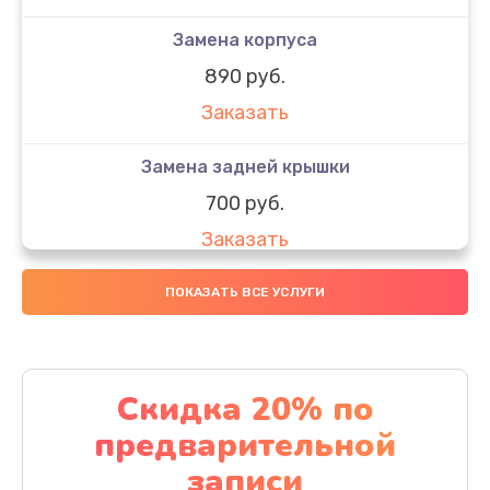
Замена корпуса
890 руб.
Заказать
Замена задней крышки
700 руб.
Заказать
Комплексная чистка
ПОКАЗАТЬ ВСЕ УСЛУГИ
900 руб.
Заказать
Скидка 20% по
Замена стекла
предварительной
1100 руб.
записи