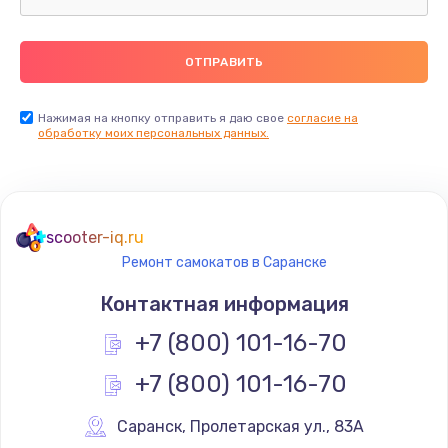
750 руб.
Заказать
Установка драйверов
Нажимая на кнопку отправить я даю свое
согласие на
725 руб.
обработку моих персональных данных.
Заказать
Замена вебкамеры
scooter-iq.ru
1240 руб.
Ремонт самокатов в Саранске
Заказать
Контактная информация
Ремонт петель крышки
+7 (800) 101-16-70
990 руб.
+7 (800) 101-16-70
Заказать
Саранск
,
 Пролетарская ул., 83А
Настройка Wi-Fi