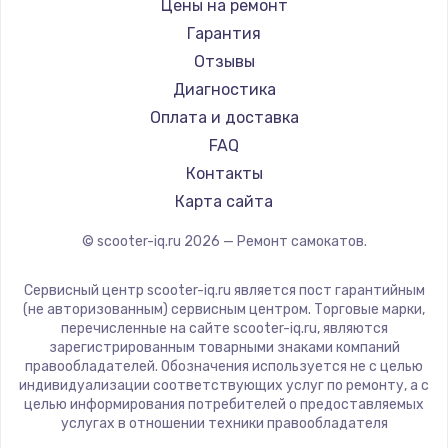
Shorner
Цены на ремонт
Joyor
Гарантия
Minimotors
Отзывы
Bork
Диагностика
Segway
Оплата и доставка
KIRIN
FAQ
Контакты
Карта сайта
© scooter-iq.ru
2026
— Ремонт самокатов.
Сервисный центр scooter-iq.ru является пост гарантийным
(не авторизованным) сервисным центром. Торговые марки,
перечисленные на сайте scooter-iq.ru, являются
зарегистрированным товарными знаками компаний
правообладателей. Обозначения используется не с целью
индивидуализации соответствующих услуг по ремонту, а с
целью информирования потребителей о предоставляемых
услугах в отношении техники правообладателя