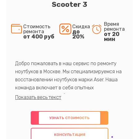
Scooter 3
Время
Стоимость
Скидка
ремонта
до
ремонта
от 20
от 400 руб
20%
мин
Добро пожаловать в наш сервис по ремонту
ноутбуков в Москве. Мы специализируемся на
восстановлении ноутбуков марки Aser. Наша
команда включает в себя опытных
профессионалов с обширными знаниями и
многолетним опытом в данной области. Мы
предлагаем быстрый и качественный ремонт с
УЗНАТЬ СТОИМОСТЬ
использованием оригинальных компонентов, а
также гарантируем качество всех
КОНСУЛЬТАЦИЯ
проведенных работ. Наша цель - предоставить