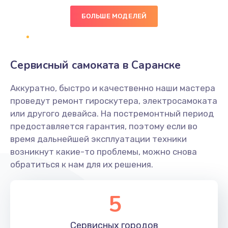
600 руб.
БОЛЬШЕ МОДЕЛЕЙ
Заказать
Замена клавиатуры
Сервисный самоката в Саранске
1190 руб.
Аккуратно, быстро и качественно наши мастера
Заказать
проведут ремонт гироскутера, электросамоката
или другого девайса. На постремонтный период
Замена тачпада
предоставляется гарантия, поэтому если во
1330 руб.
время дальнейшей эксплуатации техники
возникнут какие-то проблемы, можно снова
Заказать
обратиться к нам для их решения.
Замена контроллера питания
1490 руб.
5
Заказать
Сервисных
городов