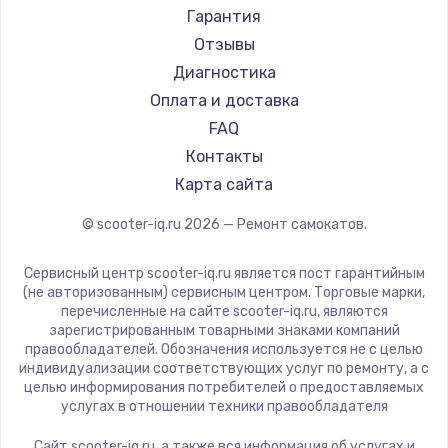
Joyor
Гарантия
Minimotors
Отзывы
Bork
Диагностика
Segway
Оплата и доставка
KIRIN
FAQ
Контакты
Карта сайта
© scooter-iq.ru
2026
— Ремонт самокатов.
Сервисный центр scooter-iq.ru является пост гарантийным
(не авторизованным) сервисным центром. Торговые марки,
перечисленные на сайте scooter-iq.ru, являются
зарегистрированным товарными знаками компаний
правообладателей. Обозначения используется не с целью
индивидуализации соответствующих услуг по ремонту, а с
целью информирования потребителей о предоставляемых
услугах в отношении техники правообладателя
Сайт scooter-iq.ru, а также вся информация об услугах и