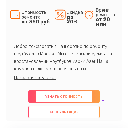
Время
Стоимость
Скидка
ремонта
до
ремонта
от 20
от 350 руб
20%
мин
Добро пожаловать в наш сервис по ремонту
ноутбуков в Москве. Мы специализируемся на
восстановлении ноутбуков марки Aser. Наша
команда включает в себя опытных
профессионалов с обширными знаниями и
многолетним опытом в данной области. Мы
предлагаем быстрый и качественный ремонт с
УЗНАТЬ СТОИМОСТЬ
использованием оригинальных компонентов, а
также гарантируем качество всех
КОНСУЛЬТАЦИЯ
проведенных работ. Наша цель - предоставить
клиентам надежное и профессиональное