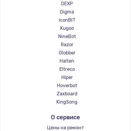
Ремонт самокатов Bork
DEXP
Ремонт самокатов Segway
Digma
Ремонт самокатов KIRIN
iconBIT
Kugoo
NineBot
Razor
Globber
Halten
Eltreco
Hiper
Hoverbot
Zaxboard
KingSong
AirWheel
О сервисе
Midway by Yamato
Hunter
Цены на ремонт