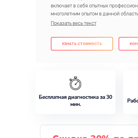
включает в себя опытных профессион
многолетним опытом в данной област
качественный ремонт с использовани
гарантируем качество всех проведенн
клиентам надежное и профессиональн
УЗНАТЬ СТОИМОСТЬ
КОН
потребности наилучшим образом. Не 
сейчас!
Бесплатная диагностика за 30
Рабо
мин.