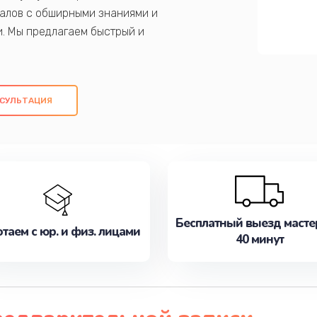
алов с обширными знаниями и
и. Мы предлагаем быстрый и
ем оригинальных компонентов, а также
ых работ. Наша цель - предоставить
ое обслуживание, удовлетворяя их
СУЛЬТАЦИЯ
медлите записаться на ремонт уже
Бесплатный выезд масте
таем с юр. и физ. лицами
40 минут