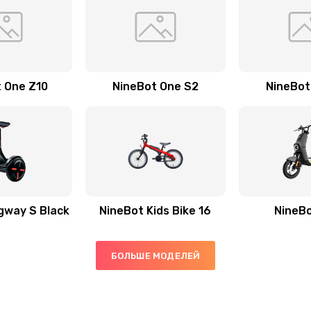
 One Z10
NineBot One S2
NineBot
gway S Black
NineBot Kids Bike 16
NineB
БОЛЬШЕ МОДЕЛЕЙ