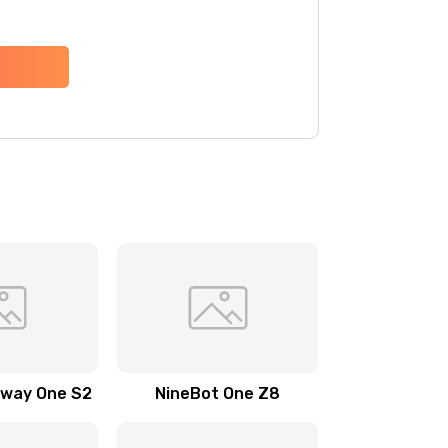
gway One S2
NineBot One Z8