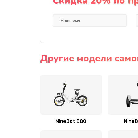
Скидка 20% по п
Другие модели само
NineBot B80
NineB