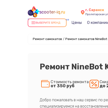
г. Саранск
scooter-iq.ru
Пролетарская ул
Ремонт самокатов в Саранске
Цены
О компани
ВЫБЕРИТЕ БРЕНД
Ремонт самокатов
/
Ремонт самокатов NineBot
Ремонт NineBot 
Стоимость ремонта
Ски
от 350 руб
до 
Добро пожаловать в наш сервис по ре
специализируемся на восстановлении