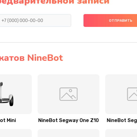
редварительной записи
катов NineBot
ot Mini
NineBot Segway One Z10
NineBot Se