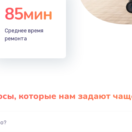
85мин
Среднее время
ремонта
осы, которые нам задают чащ
но?