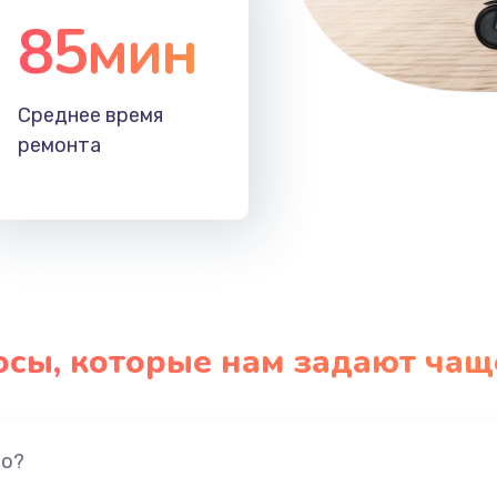
85мин
Среднее время
ремонта
осы, которые нам задают чащ
но?