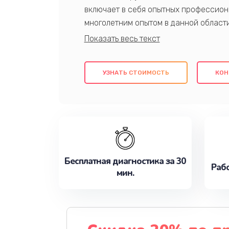
включает в себя опытных профессион
многолетним опытом в данной област
качественный ремонт с использовани
гарантируем качество всех проведенн
клиентам надежное и профессиональн
УЗНАТЬ СТОИМОСТЬ
КОН
потребности наилучшим образом. Не 
сейчас!
Бесплатная диагностика за 30
Рабо
мин.