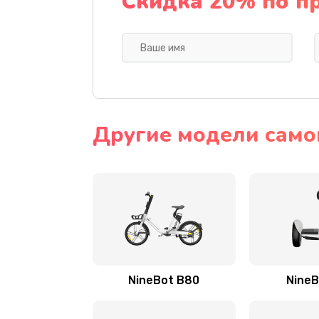
Скидка 20% по п
Другие модели само
NineBot B80
NineB