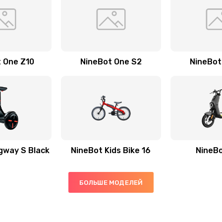
 One Z10
NineBot One S2
NineBot
gway S Black
NineBot Kids Bike 16
NineB
БОЛЬШЕ МОДЕЛЕЙ