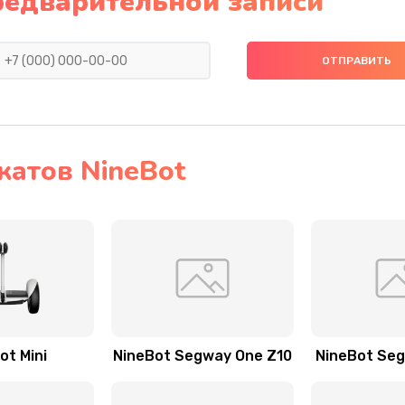
редварительной записи
катов NineBot
ot Mini
NineBot Segway One Z10
NineBot Se