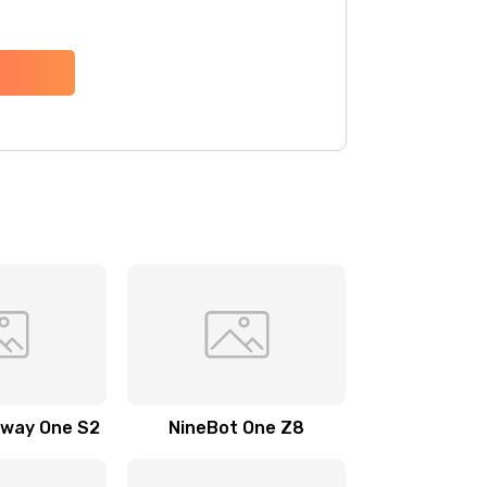
gway One S2
NineBot One Z8