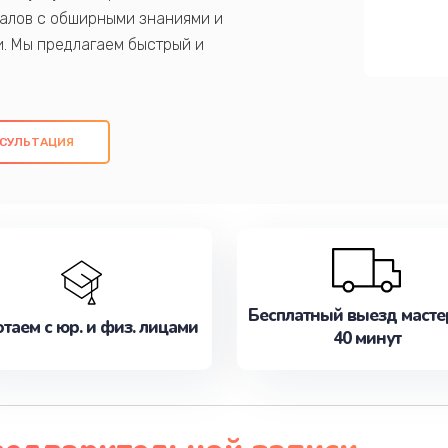
алов с обширными знаниями и
и. Мы предлагаем быстрый и
ем оригинальных компонентов, а также
ых работ. Наша цель - предоставить
ое обслуживание, удовлетворяя их
СУЛЬТАЦИЯ
медлите записаться на ремонт уже
Бесплатный выезд масте
таем с юр. и физ. лицами
40 минут