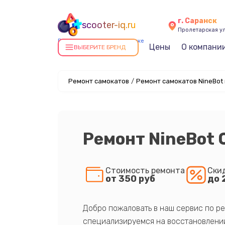
г. Саранск
scooter-iq.ru
Пролетарская ул
Ремонт самокатов в Саранске
Цены
О компани
ВЫБЕРИТЕ БРЕНД
Ремонт самокатов
/
Ремонт самокатов NineBot
Ремонт NineBot 
Стоимость ремонта
Ски
от 350 руб
до 
Добро пожаловать в наш сервис по ре
специализируемся на восстановлении