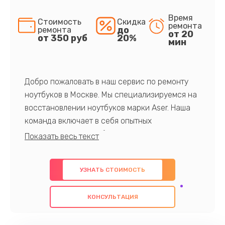
Время
Стоимость
Скидка
ремонта
до
ремонта
от 20
от 350 руб
20%
мин
Добро пожаловать в наш сервис по ремонту
ноутбуков в Москве. Мы специализируемся на
восстановлении ноутбуков марки Aser. Наша
команда включает в себя опытных
профессионалов с обширными знаниями и
многолетним опытом в данной области. Мы
предлагаем быстрый и качественный ремонт с
УЗНАТЬ СТОИМОСТЬ
использованием оригинальных компонентов, а
также гарантируем качество всех
КОНСУЛЬТАЦИЯ
проведенных работ. Наша цель - предоставить
клиентам надежное и профессиональное