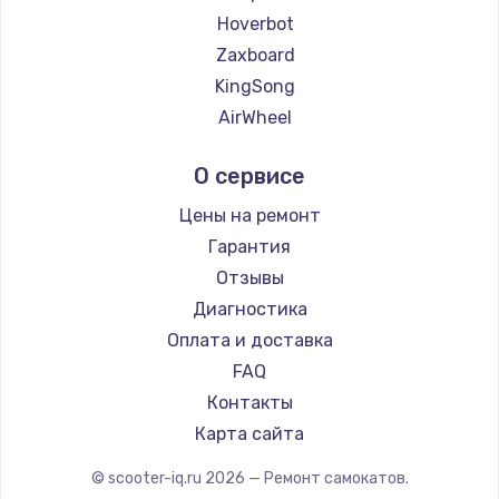
Hoverbot
Zaxboard
KingSong
AirWheel
Midway by Yamato
О сервисе
Hunter
Shorner
Цены на ремонт
Joyor
Гарантия
Minimotors
Отзывы
Bork
Диагностика
Segway
Оплата и доставка
KIRIN
FAQ
Контакты
Карта сайта
© scooter-iq.ru
2026
— Ремонт самокатов.