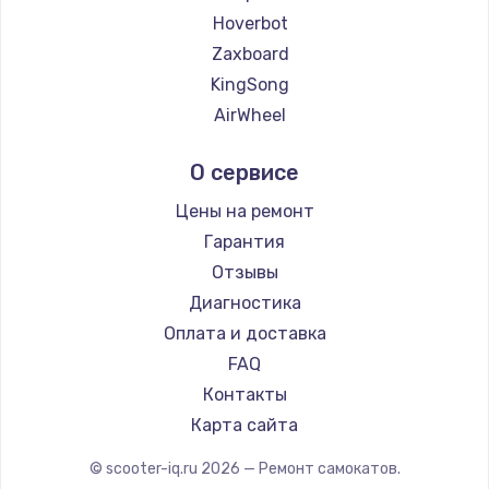
Hoverbot
Zaxboard
KingSong
AirWheel
Midway by Yamato
О сервисе
Hunter
Shorner
Цены на ремонт
Joyor
Гарантия
Minimotors
Отзывы
Bork
Диагностика
Segway
Оплата и доставка
KIRIN
FAQ
Контакты
Карта сайта
© scooter-iq.ru
2026
— Ремонт самокатов.