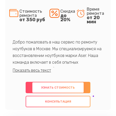
Время
Стоимость
Скидка
ремонта
до
ремонта
от 20
от 350 руб
20%
мин
Добро пожаловать в наш сервис по ремонту
ноутбуков в Москве. Мы специализируемся на
восстановлении ноутбуков марки Aser. Наша
команда включает в себя опытных
профессионалов с обширными знаниями и
многолетним опытом в данной области. Мы
предлагаем быстрый и качественный ремонт с
УЗНАТЬ СТОИМОСТЬ
использованием оригинальных компонентов, а
также гарантируем качество всех
КОНСУЛЬТАЦИЯ
проведенных работ. Наша цель - предоставить
клиентам надежное и профессиональное