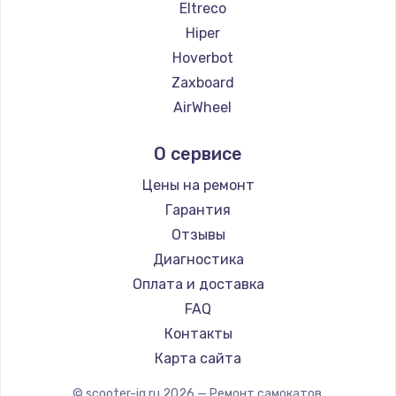
Eltreco
Hiper
Hoverbot
Zaxboard
AirWheel
Midway by Yamato
О сервисе
Hunter
Shorner
Цены на ремонт
Joyor
Гарантия
Minimotors
Отзывы
Bork
Диагностика
Segway
Оплата и доставка
KIRIN
FAQ
Контакты
Карта сайта
© scooter-iq.ru
2026
— Ремонт самокатов.