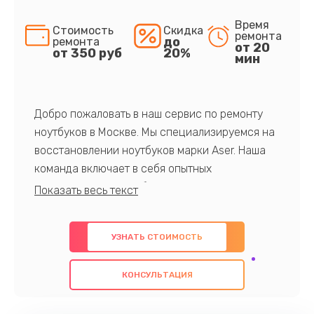
Время
Стоимость
Скидка
ремонта
до
ремонта
от 20
от 350 руб
20%
мин
Добро пожаловать в наш сервис по ремонту
ноутбуков в Москве. Мы специализируемся на
восстановлении ноутбуков марки Aser. Наша
команда включает в себя опытных
профессионалов с обширными знаниями и
многолетним опытом в данной области. Мы
предлагаем быстрый и качественный ремонт с
УЗНАТЬ СТОИМОСТЬ
использованием оригинальных компонентов, а
также гарантируем качество всех
КОНСУЛЬТАЦИЯ
проведенных работ. Наша цель - предоставить
клиентам надежное и профессиональное