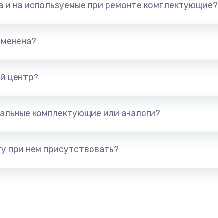
та и на используемые при ремонте комплектующие?
арты)
1800 руб.
Заказ
1300 руб.
Заказ
зменена?
650 руб.
Заказ
й центр?
1300 руб.
Заказ
альные комплектующие или аналоги?
400 руб.
Заказ
1000 руб.
Заказ
у при нем присутствовать?
900 руб.
Заказ
1200 руб.
Заказ