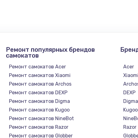
900 руб.
Заказ
1300 руб.
Заказ
1200 руб.
Заказ
Ремонт популярных брендов
Брен
1500 руб.
Заказ
самокатов
Ремонт самокатов Acer
Acer
а
2500 руб.
Заказ
Ремонт самокатов Xiaomi
Xiaom
Ремонт самокатов Archos
Archo
1300 руб.
Заказ
Ремонт самокатов DEXP
DEXP
Ремонт самокатов Digma
Digm
900 руб.
Заказ
Ремонт самокатов Kugoo
Kugoo
Ремонт самокатов NineBot
NineB
онтаж
1300 руб.
Заказ
Ремонт самокатов Razor
Razor
Ремонт самокатов Globber
Globb