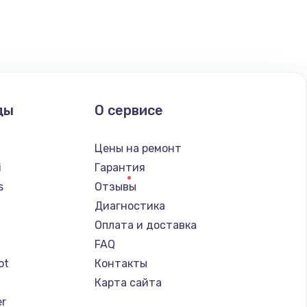
ать
ать
ать
ды
О сервисе
ать
Цены на ремонт
ать
i
Гарантия
s
Отзывы
ать
Диагностика
a
Оплата и доставка
ать
FAQ
ot
Контакты
ать
Карта сайта
er