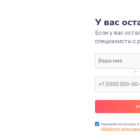
1000 руб.
Заказ
У вас ос
700 руб.
Заказ
Если у вас оста
специалисты с 
2500 руб.
Заказ
1400 руб.
Заказ
модуля
600 руб.
Заказ
1100 руб.
Заказ
900 руб.
Заказ
Нажимая на кнопку о
обработку моих перс
нфорки