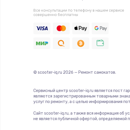
Прошивка
Все консультации по телефону в нашем сервисе
совершенно бесплатны
Ремонт платы электроники
Комплексная чистка
Замена датчиков
Замена шнура питания
© scooter-iq.ru
2026
— Ремонт самокатов.
Ремонт кнопки
Сервисный центр scooter-iq.ru является пост га
являются зарегистрированным товарными знака
Настройка
услуг по ремонту, а с целью информирования п
Сайт scooter-iq.ru, а также вся информация об 
Ремонт корпуса
не является публичной офертой, определяемой 