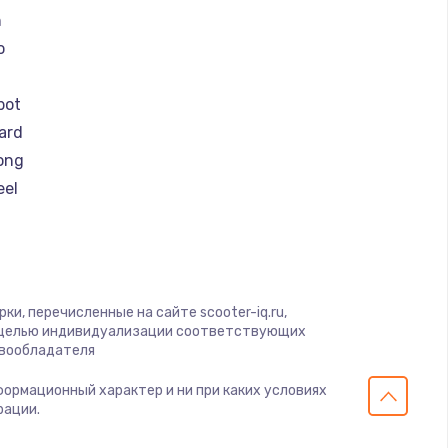
ать
n
o
ать
bot
ать
ard
ong
ать
eel
y by Yamato
ать
r
er
ать
и, перечисленные на сайте scooter-iq.ru,
otors
с целью индивидуализации соответствующих
ать
авообладателя
ay
нформационный характер и ни при каких условиях
ать
рации.