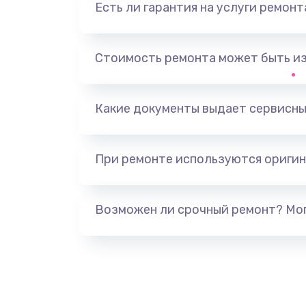
Есть ли гарантия на услуги ремон
Замена видеоадаптера (видеок
Замена, перепайка чипа
Стоимость ремонта может быть и
Замена HDMI-разъема
Какие документы выдает сервисны
Замена/Pемонт карбюратора
При ремонте используются оригин
Ремонт капиллярной трубки
Замена блока питания
Возможен ли срочный ремонт? Мог
Прошивка / разблокировка
Замена термостата