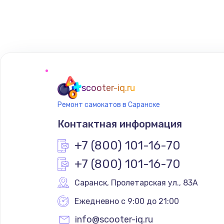
Замена сенсорного датчика
Замена сигнальной лампы
Замена системной платы
scooter-iq.ru
Ремонт самокатов в Саранске
Замена температурного датчик
Контактная информация
Замена электроконфорки
+7 (800) 101-16-70
+7 (800) 101-16-70
Техобслуживание
Саранск
,
 Пролетарская ул., 83А
Установка / подключение / дем
Ежедневно с 9:00 до 21:00
info@scooter-iq.ru