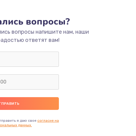
ать
тались вопросы?
ать
лись вопросы напишите нам, наши
радостью ответят вам!
ать
ать
ать
ать
ать
тправить я даю свое
согласие на
ональных данных.