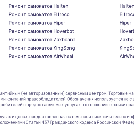
1400 руб.
Заказ
Ремонт самокатов Halten
Halte
Ремонт самокатов Eltreco
Eltrec
1400 руб.
Заказ
Ремонт самокатов Hiper
Hiper
Ремонт самокатов Hoverbot
Hover
580 руб.
Заказ
Ремонт самокатов Zaxboard
Zaxbo
Ремонт самокатов KingSong
KingS
500 руб.
Заказ
Ремонт самокатов AirWheel
AirWh
Ремонт самокатов Midway by Yamato
Midwa
1000 руб.
Заказ
Ремонт самокатов Hunter
Hunte
Ремонт самокатов Shorner
Shorn
700 руб.
Заказ
Ремонт самокатов Joyor
Joyor
рантийным (не авторизованным) сервисным центром. Торговые марк
Ремонт самокатов Minimotors
Minim
ми компаний правообладателей. Обозначения используется не 
600 руб.
Заказ
отребителей о предоставляемых услугах в отношении техники пр
Ремонт самокатов Bork
Bork
Ремонт самокатов Segway
Segw
услугах и ценах, предоставленная на нём, носит исключительно и
850 руб.
Заказ
положениями Статьи 437 Гражданского кодекса Российской Феде
Ремонт самокатов KIRIN
KIRIN