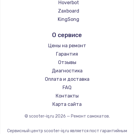
Hoverbot
Zaxboard
KingSong
AirWheel
О сервисе
Midway by Yamato
Shorner
Цены на ремонт
Joyor
Гарантия
Minimotors
Отзывы
Bork
Диагностика
Segway
Оплата и доставка
KIRIN
FAQ
Контакты
Карта сайта
© scooter-iq.ru
2026
— Ремонт самокатов.
Сервисный центр scooter-iq.ru является пост гарантийным