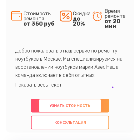
Время
Стоимость
Скидка
ремонта
до
ремонта
от 20
от 350 руб
20%
мин
Добро пожаловать в наш сервис по ремонту
ноутбуков в Москве. Мы специализируемся на
восстановлении ноутбуков марки Aser. Наша
команда включает в себя опытных
профессионалов с обширными знаниями и
многолетним опытом в данной области. Мы
предлагаем быстрый и качественный ремонт с
УЗНАТЬ СТОИМОСТЬ
использованием оригинальных компонентов, а
также гарантируем качество всех
КОНСУЛЬТАЦИЯ
проведенных работ. Наша цель - предоставить
клиентам надежное и профессиональное