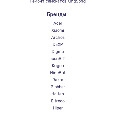
Ремонт самокатов KingSong
Ремонт самокатов AirWheel
Бренды
Ремонт самокатов Midway by Yamato
Ремонт самокатов Shorner
Acer
Ремонт самокатов Joyor
Xiaomi
Ремонт самокатов Minimotors
Archos
Ремонт самокатов Bork
DEXP
Ремонт самокатов Segway
Digma
Ремонт самокатов KIRIN
iconBIT
Kugoo
NineBot
Razor
Globber
Halten
Eltreco
Hiper