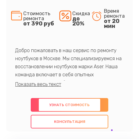
Время
Стоимость
Скидка
ремонта
до
ремонта
от 20
от 390 руб
20%
мин
Добро пожаловать в наш сервис по ремонту
ноутбуков в Москве. Мы специализируемся на
восстановлении ноутбуков марки Aser. Наша
команда включает в себя опытных
профессионалов с обширными знаниями и
многолетним опытом в данной области. Мы
предлагаем быстрый и качественный ремонт с
УЗНАТЬ СТОИМОСТЬ
использованием оригинальных компонентов, а
также гарантируем качество всех
КОНСУЛЬТАЦИЯ
проведенных работ. Наша цель - предоставить
клиентам надежное и профессиональное