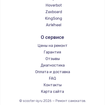
Hoverbot
Zaxboard
KingSong
AirWheel
Midway by Yamato
О сервисе
Hunter
Shorner
Цены на ремонт
Joyor
Гарантия
Minimotors
Отзывы
Bork
Диагностика
Segway
Оплата и доставка
KIRIN
FAQ
Контакты
Карта сайта
© scooter-iq.ru
2026
— Ремонт самокатов.