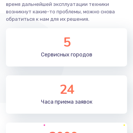
время дальнейшей эксплуатации техники
возникнут какие-то проблемы, можно снова
Настройка BIOS
обратиться к нам для их решения.
1490 руб.
Заказать
5
Настройка ОС
Сервисных
городов
1060 руб.
Заказать
Чистка от пыли
24
890 руб.
Часа приема
заявок
Заказать
Замена южного моста
2885 руб.