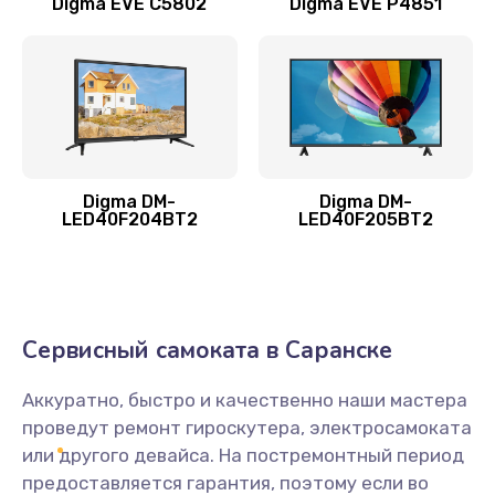
Digma EVE C5802
Digma EVE P4851
Замена жесткого диска
490 руб.
Заказать
Замена видеокарты
1895 руб.
Digma DM-
Digma DM-
LED40F204BT2
LED40F205BT2
Заказать
Ремонт разъема питания
990 руб.
Сервисный самоката в Саранске
Заказать
Аккуратно, быстро и качественно наши мастера
Замена видеочипа
проведут ремонт гироскутера, электросамоката
2990 руб.
или другого девайса. На постремонтный период
предоставляется гарантия, поэтому если во
Заказать