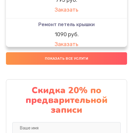
Заказать
Ремонт петель крышки
1090 руб.
Заказать
Замена вебкамеры
ПОКАЗАТЬ ВСЕ УСЛУГИ
990 руб.
Заказать
Скидка 20% по
Замена SSD
предварительной
890 руб.
записи
Заказать
Восстановление данных