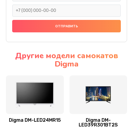
990 руб.
Заказать
Замена северного моста
2885 руб.
Заказать
Другие модели самокатов
Digma
Замена экрана
990 руб.
Заказать
Замена шлейфа матрицы
1095 руб.
Заказать
Digma DM-LED24MR15
Digma DM-
LED39R301BT2S
Замена термопасты