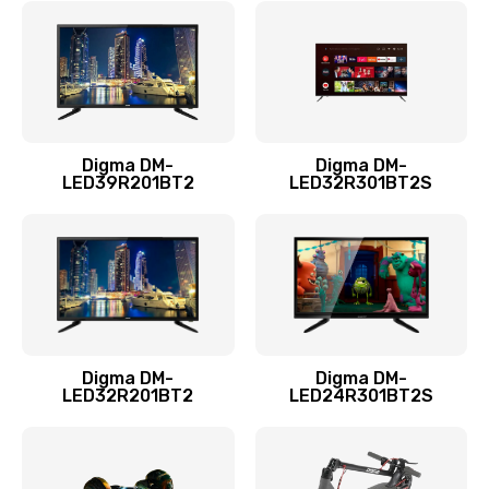
960 руб.
Заказать
Замена системы охлаждения
1295 руб.
Digma DM-
Digma DM-
LED39R201BT2
LED32R301BT2S
Заказать
Замена процессора
1395 руб.
Заказать
Замена оперативной памяти
Digma DM-
Digma DM-
LED32R201BT2
LED24R301BT2S
690 руб.
Заказать